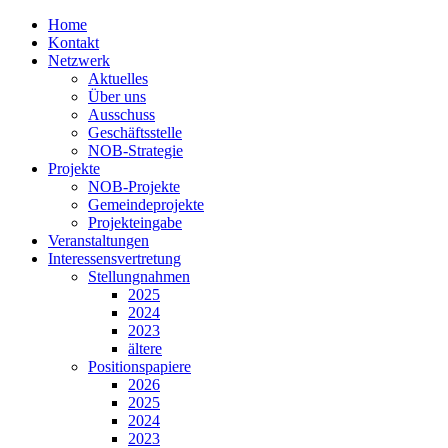
Home
Kontakt
Netzwerk
Aktuelles
Über uns
Ausschuss
Geschäftsstelle
NOB-Strategie
Projekte
NOB-Projekte
Gemeindeprojekte
Projekteingabe
Veranstaltungen
Interessensvertretung
Stellungnahmen
2025
2024
2023
ältere
Positionspapiere
2026
2025
2024
2023